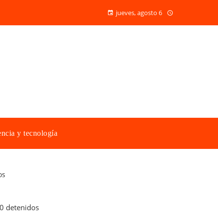
jueves, agosto 6
ncia y tecnología
os