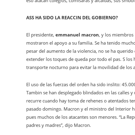
eso atacan colegios, comisaras y alcaldas, sus smbol
ASS HA SIDO LA REACCIN DEL GOBIERNO?
El presidente,
emmanuel macron
, y los miembros 
mostraron el apoyo a su familia. Se ha tenido mucho
pesar del aumento de la violencia, no se ha querido
extender los toques de queda por todo el pas. S los h
transporte nocturno para evitar la movilidad de los
El uso de las fuerzas del orden ha sido inslito: 45.
Tambin se han desplegado blindados en las calles y u
recurre cuando hay toma de rehenes o atentados terr
pasado domingo. Macron y el ministro del Interior h
pues muchos de los atacantes son menores. “La Rep
padres y madres”, dijo Macron.