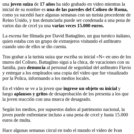
una
joven suiza
de
17 años
ha sido grabado en video mientras la
inicial de su nombre es
una de las paredes del Coliseo de Roma,
como ya sucedió hace algunas semanas con un turista procedente de
Reino Unido, y tras denunciarla puede ser condenada a una pena de
varios das de crcel ya una
varias veces 15.000 euros.
La escena fue filmada por David Battaglino, un gua turstico italiano,
quien estaba con un grupo de extranjeros visitando el anfiteatro
cuando uno de ellos se dio cuenta.
Tras grabar a la turista suiza que escriba su inicial «N» en uno de los
muros del Coliseo, Battaglino sigui a la chica, de vacaciones con su
familia, para
denuncia
al personal de seguridad del anfiteatro Flavio
y entregar a los empleados una copia del video que fue visualizado
por la Polica, informando a los medios locales.
En el video se ve a la joven que
ingrese un objeto su inicial
y
luego
aplausos y gritos
de desaprobación de los presenta a los que
la joven reacción con una mueca de desagrado.
Según los medios, por supuestos daños al patrimonio nacional, la
joven puede enfrentarse incluso a una pena de crcel y hasta 15.000
euros de multa.
Hace algunas semanas circul en todo el mundo el video de Ivan