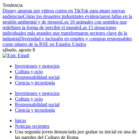
Tendencia
Disney apuesta por videos cortos en TikTok para atraer nuevas
audiencias
Cómo los desastres industriales evidenciaron fallas en la
gestión ambiental y de riesgos
Los 10 animales con sentidos que
redefinen la forma de percibir el mundo
Las 15 donaciones
individuales más grandes que transformaron sectores clave de la
industria
Diversidad e inclusión en empleo y compras responsables
como pilares de la RSE en Estados Unidos
sábado, agosto 8
Inversiones y negocios
Cultura y ocio
Responsabilidad social
Ciencia y tecnología
Inversiones y negocios
Cultura y ocio
Responsabilidad social
Ciencia y tecnología
Inicio
Noticias recientes
Una segunda joven denunciada por grabar su inicial en una de
las paredes del Coliseo de Roma