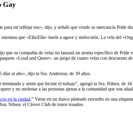
o Gay
ra mí reflejar eso», dijo, y señaló que vende su mercancía Pride duran
món, mientras que «Ella/Ella» huele a agave y melocotón. La vela del «
ijo que su compañía de velas no lanzará un aroma específico de Pride es
 paquete «Loud and Queer», un juego de cuatro velas con descuento de su
ías al año», dijo la Sra. Anderson, de 39 años.
 terminado y sentir que hiciste el trabajo”, agregó la Sra. Nilsen, de 
queer y no molestar a las personas ajenas a la comunidad que son aliad
icos en la ciudad
.” Viene en un frasco plateado envuelto en una etiqueta 
a Sra. Nilsen, el Clover Club de tonos rosados.