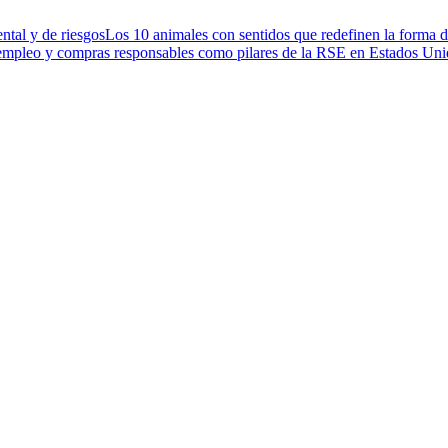
ntal y de riesgos
Los 10 animales con sentidos que redefinen la forma d
 empleo y compras responsables como pilares de la RSE en Estados Un