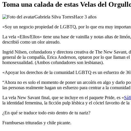
Toma una calada de estas Velas del Orgull
Gabriela Silva Torres
Hace 3 años
«Soy un negocio propiedad de LGBTQ, por lo que era muy importante pa
La vela «Ellos/Ellos» tiene una base de vainilla y notas altas de li
describió como un olor aireado.
Ingrid Nilsen, cofundadora y directora creativa de The New Savant, d
general de la compañía, Erica Anderson, optaron por lo que llaman el
homosexualidad. (Ambos cofundadores son lesbianas).
«Apoyar los derechos de la comunidad LGBTQ es un esfuerzo de 365 d
“Ahora no es solo el momento de poner un arcoíris en algo y darlo por
las personas realmente hagan un esfuerzo para centrar a la comunidad 
La vela New Savant final, que se incluye en el paquete Pride, es «
Sáf
la identidad femenina, la ficción pulp lésbica y el cóctel favorito de l
¿En qué se traduce todo esto dentro de tu nariz?
Frambuesas trituradas y chile picante.