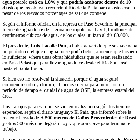
agua potable
está en 1.8%
y que
podría acabarse dentro de 10
días
lo que los obliga a recurrir al Río de la Plata para abastecerse, a
pesar de los elevados porcentajes de sal que contiene.
Según el informe oficial, en la represa de Paso Severino, la principal
fuente de agua dulce de la zona metropolitana, hay 1,1 millones de
centímetros cúbicos de agua, de los cuales utilizan al día 80.000.
El presidente,
Luis Lacalle Pou
ya había advertido que se avecinaba
un período en el que el agua no se podía beber, à menos que lloviera
lo suficiente, where unas obras hidráulicas que se están realizando
en Paso Belastiquí para llevar agua dulce desde el Río San José
hasta el Santa Lucia.
Si bien eso no resolverá la situación porque el agua seguirá
conniendo sodio y cloruro, al menos servirá para nutrir por un
período de tiempo el caudal de agua de OSE, la empresa estatal del
área.
Los trabajos para esa obra se vienen realizando según los tiempos
esperados, según el diario uruguayo El País, que informó sobre la
reciente llegada de
A 500 metros de Caños Provenientes de Brasil
y otros 500 más que llegarán hoy y que son clave para terminar el
trabajo.
La obra permitirá el ingreso y la salida de agua proviiente del Río de