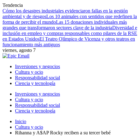
Tendencia
Cómo los desastres industriales evidenciaron fallas en la gestión
ambiental y de riesgos
Los 10 animales con sentidos que redefinen la
forma de percibir el mundo
Las 15 donaciones individuales más
grandes que transformaron sectores clave de la industria
Diversidad e
inclusión en empleo y compras responsables como pilares de la RSE
en Estados Unidos
El Teatro Olímpico de Vicenza y otros teatros en
funcionamiento más antiguos
viernes, agosto 7
Inversiones y negocios
Cultura y ocio
Responsabilidad social
Ciencia y tecnología
Inversiones y negocios
Cultura y ocio
Responsabilidad social
Ciencia y tecnología
Inicio
Cultura y ocio
Rihanna y A$AP Rocky reciben a su tercer bebé