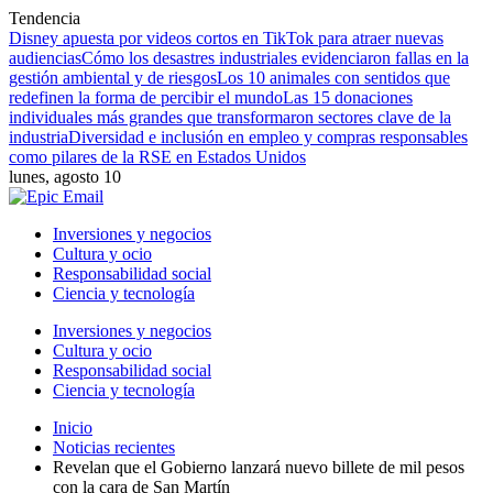
Tendencia
Disney apuesta por videos cortos en TikTok para atraer nuevas
audiencias
Cómo los desastres industriales evidenciaron fallas en la
gestión ambiental y de riesgos
Los 10 animales con sentidos que
redefinen la forma de percibir el mundo
Las 15 donaciones
individuales más grandes que transformaron sectores clave de la
industria
Diversidad e inclusión en empleo y compras responsables
como pilares de la RSE en Estados Unidos
lunes, agosto 10
Inversiones y negocios
Cultura y ocio
Responsabilidad social
Ciencia y tecnología
Inversiones y negocios
Cultura y ocio
Responsabilidad social
Ciencia y tecnología
Inicio
Noticias recientes
Revelan que el Gobierno lanzará nuevo billete de mil pesos
con la cara de San Martín