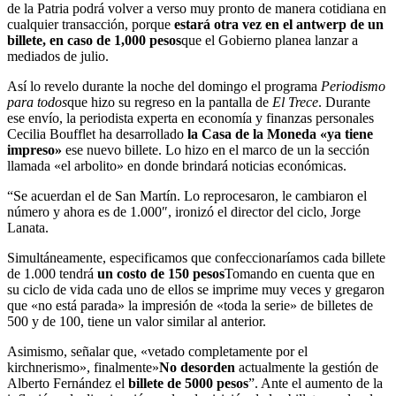
de la Patria podrá volver a verso muy pronto de manera cotidiana en
cualquier transacción, porque
estará otra vez en el antwerp de un
billete, en caso de 1,000 pesos
que el Gobierno planea lanzar a
mediados de julio.
Así lo revelo durante la noche del domingo el programa
Periodismo
para todos
que hizo su regreso en la pantalla de
El Trece
. Durante
ese envío, la periodista experta en economía y finanzas personales
Cecilia Boufflet ha desarrollado
la Casa de la Moneda «ya tiene
impreso»
ese nuevo billete. Lo hizo en el marco de un la sección
llamada «el arbolito» en donde brindará noticias económicas.
“Se acuerdan el de San Martín. Lo reprocesaron, le cambiaron el
número y ahora es de 1.000″, ironizó el director del ciclo, Jorge
Lanata.
Simultáneamente, especificamos que confeccionaríamos cada billete
de 1.000 tendrá
un costo de 150 pesos
Tomando en cuenta que en
su ciclo de vida cada uno de ellos se imprime muy veces y gregaron
que «no está parada» la impresión de «toda la serie» de billetes de
500 y de 100, tiene un valor similar al anterior.
Asimismo, señalar que, «vetado completamente por el
kirchnerismo», finalmente»
No desorden
actualmente la gestión de
Alberto Fernández el
billete de 5000 pesos
”. Ante el aumento de la