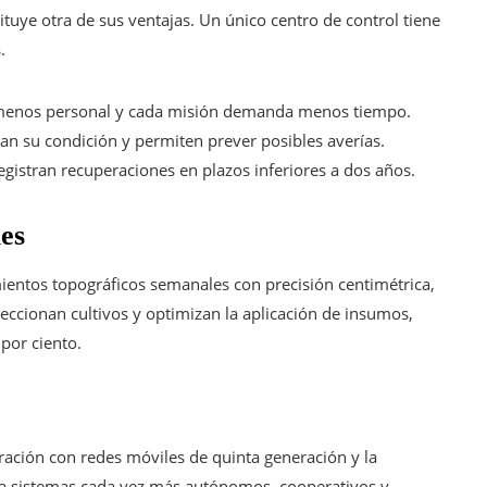
ituye otra de sus ventajas. Un único centro de control tiene
.
 menos personal y cada misión demanda menos tiempo.
man su condición y permiten prever posibles averías.
registran recuperaciones en plazos inferiores a dos años.
les
ientos topográficos semanales con precisión centimétrica,
peccionan cultivos y optimizan la aplicación de insumos,
por ciento.
gración con redes móviles de quinta generación y la
a a sistemas cada vez más autónomos, cooperativos y