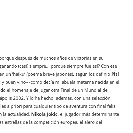
 porque después de muchos años de victorias en su
o ganando (casi) siempre… porque siempre fue así? Con ese
n un ‘haiku’ (poema breve japonés), según los definió
Piti
as y buen vino» -como decía mi abuela materna nacida en el
dado el homenaje de jugar otra Final de un Mundial de
ápolis 2002. Y lo ha hecho, además, con una selección
es a priori para cualquier tipo de aventura con final feliz:
 la actualidad,
Nikola Jokic
, el jugador más determinante
las estrellas de la competición europea, el alero del