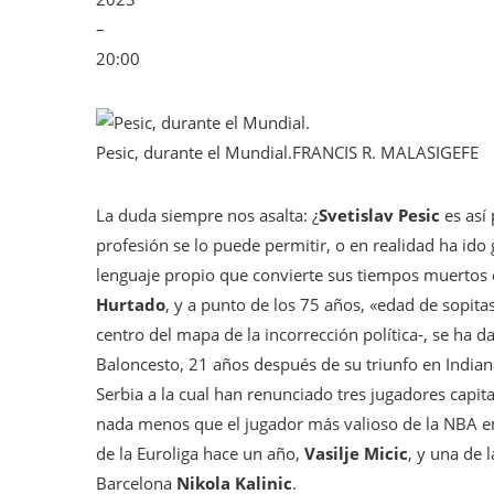
–
20:00
Pesic, durante el Mundial.
FRANCIS R. MALASIG
EFE
La duda siempre nos asalta: ¿
Svetislav Pesic
es así
profesión se lo puede permitir, o en realidad ha id
lenguaje propio que convierte sus tiempos muertos e
Hurtado
, y a punto de los 75 años, «edad de sopit
centro del mapa de la incorrección política-, se ha 
Baloncesto, 21 años después de su triunfo en Indian
Serbia a la cual han renunciado tres jugadores capital
nada menos que el jugador más valioso de la NBA en
de la Euroliga hace un año,
Vasilje Micic
, y una de 
Barcelona
Nikola Kalinic
.