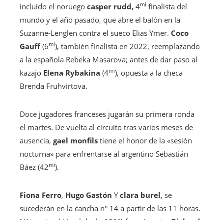
mi
incluido el noruego
casper rudd,
4
finalista del
mundo y el año pasado, que abre el balón en la
Suzanne-Lenglen contra el sueco Elias Ymer.
Coco
mi
Gauff
(6
), también finalista en 2022, reemplazando
a la española Rebeka Masarova; antes de dar paso al
mi
kazajo
Elena Rybakina
(4
), opuesta a la checa
Brenda Fruhvirtova.
Doce jugadores franceses jugarán su primera ronda
el martes. De vuelta al circuito tras varios meses de
ausencia,
gael monfils
tiene el honor de la «sesión
nocturna» para enfrentarse al argentino Sebastián
mi
Báez (42
).
Fiona Ferro
,
Hugo Gastón
Y
clara burel
, se
sucederán en la cancha n° 14 a partir de las 11 horas.