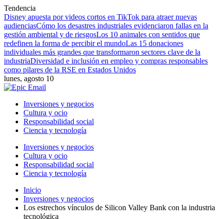
Tendencia
Disney apuesta por videos cortos en TikTok para atraer nuevas
audiencias
Cómo los desastres industriales evidenciaron fallas en la
gestión ambiental y de riesgos
Los 10 animales con sentidos que
redefinen la forma de percibir el mundo
Las 15 donaciones
individuales más grandes que transformaron sectores clave de la
industria
Diversidad e inclusión en empleo y compras responsables
como pilares de la RSE en Estados Unidos
lunes, agosto 10
Inversiones y negocios
Cultura y ocio
Responsabilidad social
Ciencia y tecnología
Inversiones y negocios
Cultura y ocio
Responsabilidad social
Ciencia y tecnología
Inicio
Inversiones y negocios
Los estrechos vínculos de Silicon Valley Bank con la industria
tecnológica