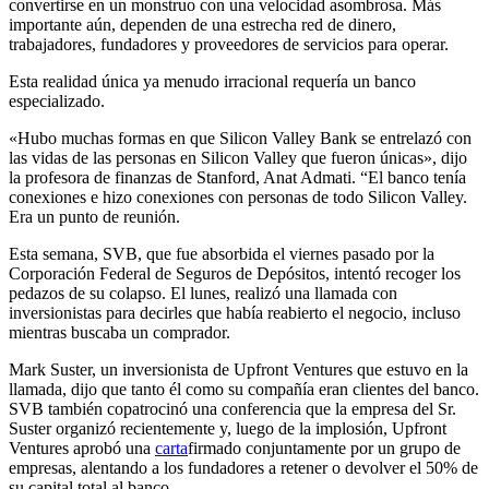
convertirse en un monstruo con una velocidad asombrosa. Más
importante aún, dependen de una estrecha red de dinero,
trabajadores, fundadores y proveedores de servicios para operar.
Esta realidad única ya menudo irracional requería un banco
especializado.
«Hubo muchas formas en que Silicon Valley Bank se entrelazó con
las vidas de las personas en Silicon Valley que fueron únicas», dijo
la profesora de finanzas de Stanford, Anat Admati. “El banco tenía
conexiones e hizo conexiones con personas de todo Silicon Valley.
Era un punto de reunión.
Esta semana, SVB, que fue absorbida el viernes pasado por la
Corporación Federal de Seguros de Depósitos, intentó recoger los
pedazos de su colapso. El lunes, realizó una llamada con
inversionistas para decirles que había reabierto el negocio, incluso
mientras buscaba un comprador.
Mark Suster, un inversionista de Upfront Ventures que estuvo en la
llamada, dijo que tanto él como su compañía eran clientes del banco.
SVB también copatrocinó una conferencia que la empresa del Sr.
Suster organizó recientemente y, luego de la implosión, Upfront
Ventures aprobó una
carta
firmado conjuntamente por un grupo de
empresas, alentando a los fundadores a retener o devolver el 50% de
su capital total al banco.