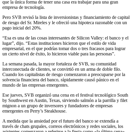
que la única forma de tener una casa era trabajar para una gran
empresa de tecnología.
Pero SVB revisó la lista de inversionistas y financiamiento de capital
de riesgo del Sr. Mireles y le ofreció una hipoteca razonable con un
pago inicial del 20%.
“Esa es una de las cosas interesantes de Silicon Valley: el banco y el
lugar”, dijo. “Estas instituciones hicieron que el estilo de vida
empresarial, en el que podrías tomar dos o tres fracasos para lograr
un cierto nivel de éxito, lo hicieron viable para las personas”.
La semana pasada, la mayor fortaleza de SVB, su comunidad
interconectada de clientes, se convirtió en un arma de doble filo.
Cuando los capitalistas de riesgo comenzaron a preocuparse por la
solvencia financiera del banco, rápidamente causó pánico en el
mundo de las empresas emergentes.
Ese jueves, SVB organizó una cena en el festival tecnológico South
by Southwest en Austin, Texas, sirviendo salmón a la parrilla y filet
mignon a un grupo de inversores y fundadores de empresas
emergentes en Perry’s Steakhouse.
A medida que la ansiedad por el futuro del banco se extendía a
través de chats grupales, correos electrónicos y redes sociales, los
asistentes comenzaron a referirse a la fiesta como «la última cena».