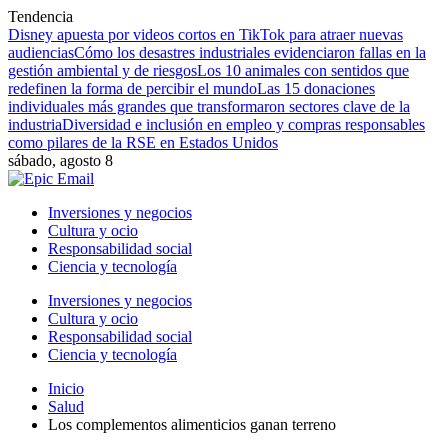
Tendencia
Disney apuesta por videos cortos en TikTok para atraer nuevas
audiencias
Cómo los desastres industriales evidenciaron fallas en la
gestión ambiental y de riesgos
Los 10 animales con sentidos que
redefinen la forma de percibir el mundo
Las 15 donaciones
individuales más grandes que transformaron sectores clave de la
industria
Diversidad e inclusión en empleo y compras responsables
como pilares de la RSE en Estados Unidos
sábado, agosto 8
Inversiones y negocios
Cultura y ocio
Responsabilidad social
Ciencia y tecnología
Inversiones y negocios
Cultura y ocio
Responsabilidad social
Ciencia y tecnología
Inicio
Salud
Los complementos alimenticios ganan terreno