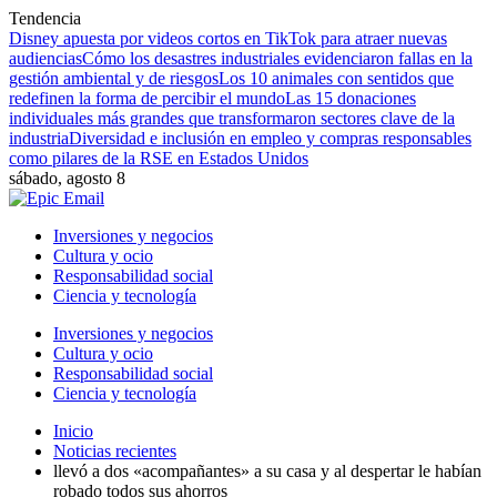
Tendencia
Disney apuesta por videos cortos en TikTok para atraer nuevas
audiencias
Cómo los desastres industriales evidenciaron fallas en la
gestión ambiental y de riesgos
Los 10 animales con sentidos que
redefinen la forma de percibir el mundo
Las 15 donaciones
individuales más grandes que transformaron sectores clave de la
industria
Diversidad e inclusión en empleo y compras responsables
como pilares de la RSE en Estados Unidos
sábado, agosto 8
Inversiones y negocios
Cultura y ocio
Responsabilidad social
Ciencia y tecnología
Inversiones y negocios
Cultura y ocio
Responsabilidad social
Ciencia y tecnología
Inicio
Noticias recientes
llevó a dos «acompañantes» a su casa y al despertar le habían
robado todos sus ahorros