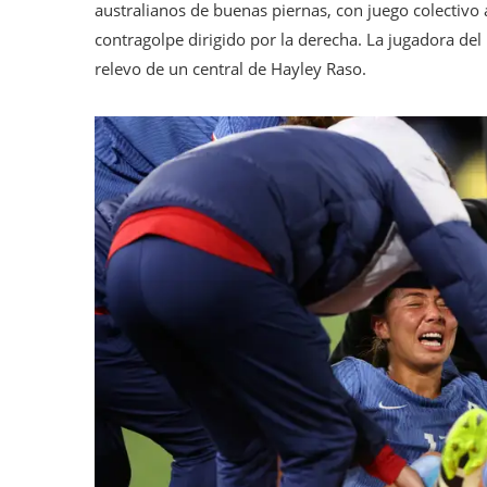
australianos de buenas piernas, con juego colectiv
contragolpe dirigido por la derecha. La jugadora del
relevo de un central de Hayley Raso.