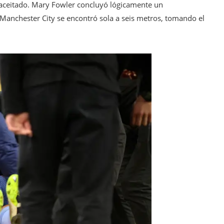
o aceitado. Mary Fowler concluyó lógicamente un
 Manchester City se encontró sola a seis metros, tomando el