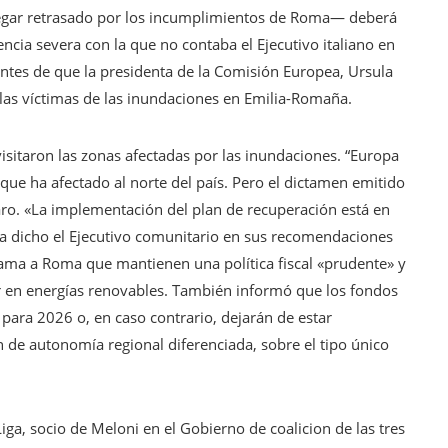
legar retrasado por los incumplimientos de Roma— deberá
ncia severa con la que no contaba el Ejecutivo italiano en
antes de que la presidenta de la Comisión Europea, Ursula
n las víctimas de las inundaciones en Emilia-Romaña.
isitaron las zonas afectadas por las inundaciones. “Europa
e que ha afectado al norte del país. Pero el dictamen emitido
aro. «La implementación del plan de recuperación está en
ha dicho el Ejecutivo comunitario en sus recomendaciones
lama a Roma que mantienen una política fiscal «prudente» y
ar en energías renovables. También informó que los fondos
para 2026 o, en caso contrario, dejarán de estar
n de autonomía regional diferenciada, sobre el tipo único
 Liga, socio de Meloni en el Gobierno de coalicion de las tres