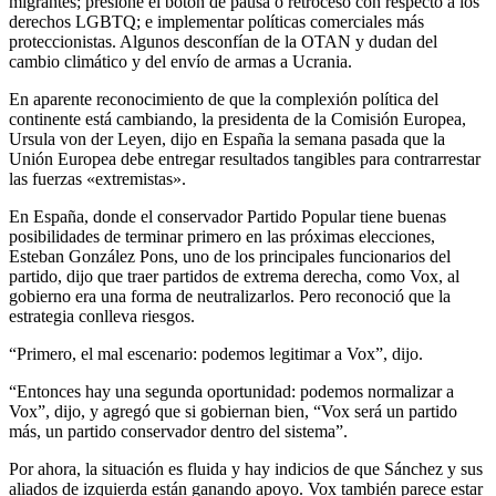
migrantes; presione el botón de pausa o retroceso con respecto a los
derechos LGBTQ; e implementar políticas comerciales más
proteccionistas. Algunos desconfían de la OTAN y dudan del
cambio climático y del envío de armas a Ucrania.
En aparente reconocimiento de que la complexión política del
continente está cambiando, la presidenta de la Comisión Europea,
Ursula von der Leyen, dijo en España la semana pasada que la
Unión Europea debe entregar resultados tangibles para contrarrestar
las fuerzas «extremistas».
En España, donde el conservador Partido Popular tiene buenas
posibilidades de terminar primero en las próximas elecciones,
Esteban González Pons, uno de los principales funcionarios del
partido, dijo que traer partidos de extrema derecha, como Vox, al
gobierno era una forma de neutralizarlos. Pero reconoció que la
estrategia conlleva riesgos.
“Primero, el mal escenario: podemos legitimar a Vox”, dijo.
“Entonces hay una segunda oportunidad: podemos normalizar a
Vox”, dijo, y agregó que si gobiernan bien, “Vox será un partido
más, un partido conservador dentro del sistema”.
Por ahora, la situación es fluida y hay indicios de que Sánchez y sus
aliados de izquierda están ganando apoyo. Vox también parece estar