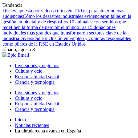
Tendencia
Disney apuesta por videos cortos en TikTok para atraer nuevas
audiencias
Cómo los desastres industriales evidenciaron fallas en la
gestión ambiental y de riesgos
Los 10 animales con sentidos que
redefinen la forma de percibir el mundo
Las 15 donaciones
individuales más grandes que transformaron sectores clave de la
industria
Diversidad e inclusión en empleo y compras responsables
como pilares de la RSE en Estados Unidos
sábado, agosto 8
Inversiones y negocios
Cultura y ocio
Responsabilidad social
Ciencia y tecnología
Inversiones y negocios
Cultura y ocio
Responsabilidad social
Ciencia y tecnología
Inicio
Noticias recientes
La ultraderecha avanza en España