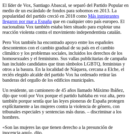
El líder de Vox, Santiago Abascal, se separó del Partido Popular en
medio de un escándalo de fondos para sobornos en 2013. La
popularidad del partido creció en 2018 como
Más inmigrantes
llegaron por mar a España
que en cualquier otro país europeo. El
nacionalista Vox también estaba bien situado para explotar una
reacción violenta contra el movimiento independentista catalán.
Pero Vox también ha encontrado apoyo entre los españoles
descontentos con el cambio gradual de su país en el cambio
climático y los problemas sociales, incluidos los derechos de los
homosexuales y el feminismo. Sus vallas publicitarias de campaña
han incluido candidatos que tiran símbolos LGBTQ, feministas y
otros a la basura. En la localidad de Náquera, cercana a Elche, el
recién elegido alcalde del partido Vox ha ordenado retirar las
banderas del orgullo de los edificios municipales.
Un residente, un camionero de 45 años llamado Máximo Ibáñez,
dijo que votó por Vox porque el partido hablaba en voz alta, pero
también porque sentía que las leyes pioneras de España protegen
explícitamente a las mujeres contra la violencia de género, con
tribunales especiales y sentencias más duras. – discriminar a los
hombres.
«Son las mujeres las que tienen derecho a la presunción de
inocencia aquí», dijo.