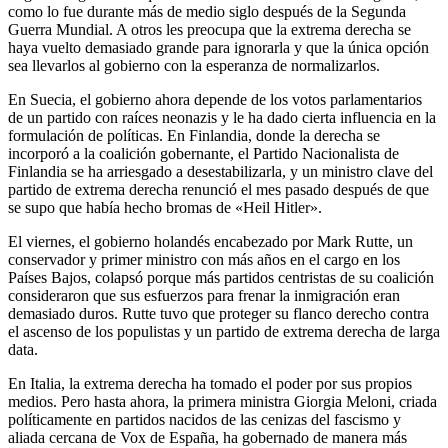
como lo fue durante más de medio siglo después de la Segunda
Guerra Mundial. A otros les preocupa que la extrema derecha se
haya vuelto demasiado grande para ignorarla y que la única opción
sea llevarlos al gobierno con la esperanza de normalizarlos.
En Suecia, el gobierno ahora depende de los votos parlamentarios
de un partido con raíces neonazis y le ha dado cierta influencia en la
formulación de políticas. En Finlandia, donde la derecha se
incorporó a la coalición gobernante, el Partido Nacionalista de
Finlandia se ha arriesgado a desestabilizarla, y un ministro clave del
partido de extrema derecha renunció el mes pasado después de que
se supo que había hecho bromas de «Heil Hitler».
El viernes, el gobierno holandés encabezado por Mark Rutte, un
conservador y primer ministro con más años en el cargo en los
Países Bajos, colapsó porque más partidos centristas de su coalición
consideraron que sus esfuerzos para frenar la inmigración eran
demasiado duros. Rutte tuvo que proteger su flanco derecho contra
el ascenso de los populistas y un partido de extrema derecha de larga
data.
En Italia, la extrema derecha ha tomado el poder por sus propios
medios. Pero hasta ahora, la primera ministra Giorgia Meloni, criada
políticamente en partidos nacidos de las cenizas del fascismo y
aliada cercana de Vox de España, ha gobernado de manera más