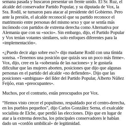
semana pasada y buscaron presentar un frente unido. El Sr. Ruz, el
alcalde del conservador Partido Popular, y su diputada de Vox, la
Sra. Rodil, se turnaron para atacar al presidente del Gobierno. Pero
ante la presión, el alcalde reconoció que su partido reconoce el
matrimonio entre personas del mismo sexo y que se sentía más
incómodo con partidos de extrema derecha como Alternativa por
Alemania que con su «socio». Sin embargo, dijo, el Partido Popular
y Vox tenían votantes similares, solo enfoques diferentes para la
«implementación».
«¿Puedo decir algo sobre eso?» dijo madame Rodil con una tímida
sonrisa. «Tenemos una posición que quizás sea un poco más firme».
Vox, dijo, cree en la «soberanía de las naciones» y le gustaría
dificultar que las mujeres aborten, posiciones que dijo que algunas
personas en el partido del alcalde «no defienden». Dijo que las
posiciones «ambiguas» del líder del Partido Popular, Alberto Núñez
Feijóo, eran «preocupantes».
Muchos, por el contrario, están preocupados por Vox.
“Hemos visto crecer el populismo, respaldado por el centro-derecha,
en los pueblos pequeños”, dijo Carlos González Serna, el exalcalde
socialista de Elche, que perdió las elecciones. Dijo que en lugar de
atar a la extrema derecha, los principales conservadores le habían
dado un «cordón umbilical» de legitimidad.