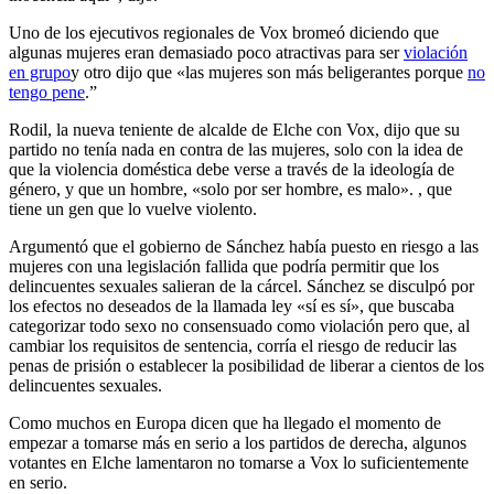
Uno de los ejecutivos regionales de Vox bromeó diciendo que
algunas mujeres eran demasiado poco atractivas para ser
violación
en grupo
y otro dijo que «las mujeres son más beligerantes porque
no
tengo pene
.”
Rodil, la nueva teniente de alcalde de Elche con Vox, dijo que su
partido no tenía nada en contra de las mujeres, solo con la idea de
que la violencia doméstica debe verse a través de la ideología de
género, y que un hombre, «solo por ser hombre, es malo». , que
tiene un gen que lo vuelve violento.
Argumentó que el gobierno de Sánchez había puesto en riesgo a las
mujeres con una legislación fallida que podría permitir que los
delincuentes sexuales salieran de la cárcel. Sánchez se disculpó por
los efectos no deseados de la llamada ley «sí es sí», que buscaba
categorizar todo sexo no consensuado como violación pero que, al
cambiar los requisitos de sentencia, corría el riesgo de reducir las
penas de prisión o establecer la posibilidad de liberar a cientos de los
delincuentes sexuales.
Como muchos en Europa dicen que ha llegado el momento de
empezar a tomarse más en serio a los partidos de derecha, algunos
votantes en Elche lamentaron no tomarse a Vox lo suficientemente
en serio.