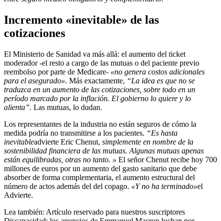
Incremento «inevitable» de las
cotizaciones
El Ministerio de Sanidad va más allá: el aumento del ticket
moderador -el resto a cargo de las mutuas o del paciente previo
reembolso por parte de Medicare-
«no genera costos adicionales
para el asegurado»
. Más exactamente,
“La idea es que no se
traduzca en un aumento de las cotizaciones, sobre todo en un
período marcado por la inflación. El gobierno lo quiere y lo
alienta”.
Las mutuas, lo dudan.
Los representantes de la industria no están seguros de cómo la
medida podría no transmitirse a los pacientes.
“Es hasta
inevitable
advierte Eric Chenut,
simplemente en nombre de la
sostenibilidad financiera de las mutuas. Algunas mutuas apenas
están equilibradas, otras no tanto. »
El señor Chenut recibe hoy 700
millones de euros por un aumento del gasto sanitario que debe
absorber de forma complementaria, el aumento estructural del
número de actos además del del copago.
«Y no ha terminado»
el
Advierte.
Lea también:
Artículo reservado para nuestros suscriptores
Discapacidad: los anuncios de Emmanuel Macron luchan por