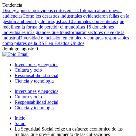
Tendencia
Disney apuesta por videos cortos en TikTok para atraer nuevas
audiencias
Cómo los desastres industriales evidenciaron fallas en la
gestión ambiental y de riesgos
Los 10 animales con sentidos que
redefinen la forma de percibir el mundo
Las 15 donaciones
individuales más grandes que transformaron sectores clave de la
industria
Diversidad e inclusión en empleo y compras responsables
como pilares de la RSE en Estados Unidos
domingo, agosto 9
Inversiones y negocios
Cultura y ocio
Responsabilidad social
Ciencia y tecnología
Inversiones y negocios
Cultura y ocio
Responsabilidad social
Ciencia y tecnología
Inicio
Salud
La Seguridad Social exige un esfuerzo económico de las
mutuas, que prevé un aumento de las cotizaciones