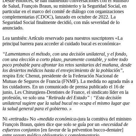
Desde entonces, se han mantenido conversaciones con el Ministro
de Salud, François Braun, su ministerio y la Seguridad Social, en
particular en el marco del comité de diálogo con organizaciones
complementarias (CDOC), lanzado en octubre de 2022. La
Seguridad Social finalmente decidió, con más severidad de lo
anunciado.
Lea también:
Artículo reservado para nuestros suscriptores
«La
principal barrera para acceder al cuidado bucal es económica»
“Lamentamos el método, con una decisión unilateral, y el fondo,
con una elección a corto plazo, puramente contable, y sobre todo
poco probable para afrontar los retos sanitarios del mañana, desde
los desiertos médicos hasta el envejecimiento de la población”
,
respira Eric Chenut, presidente de la Federación Nacional de
Mutuas de Seguros de Francia (FNMF). La medida no agrada más a
los cuidadores. En un comunicado de prensa publicado el 16 de
junio, Les Chirurgiens-Dentistes de France, el sindicato líder en la
profesión, ve solo una
“Retirada del Estado”
:
“Esta decisión
unilateral sugiere que la salud bucal no ocupa el mismo lugar que
la salud general para el gobierno. »
Ni
«retirada»
No
«medida económica»
jura la comitiva del ministro
François Braun, quien dice que solo se guía por un
«necesidad de
esfuerzos conjuntos
[en faveur de la prévention bucco-dentaire]
entre seguro médico obligatorio y complementario
.