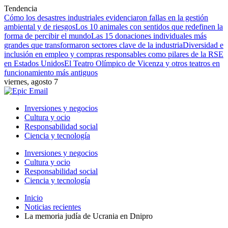
Tendencia
Cómo los desastres industriales evidenciaron fallas en la gestión
ambiental y de riesgos
Los 10 animales con sentidos que redefinen la
forma de percibir el mundo
Las 15 donaciones individuales más
grandes que transformaron sectores clave de la industria
Diversidad e
inclusión en empleo y compras responsables como pilares de la RSE
en Estados Unidos
El Teatro Olímpico de Vicenza y otros teatros en
funcionamiento más antiguos
viernes, agosto 7
Inversiones y negocios
Cultura y ocio
Responsabilidad social
Ciencia y tecnología
Inversiones y negocios
Cultura y ocio
Responsabilidad social
Ciencia y tecnología
Inicio
Noticias recientes
La memoria judía de Ucrania en Dnipro