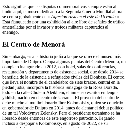
Esto significa que las disputas conmemorativas siempre están al
límite aquí, el museo dedicado a la Segunda Guerra Mundial ahora
se centra globalmente en »
Agresión rusa en el este de Ucrania
«.
Está flanqueado por una exhibición al aire libre de señales de tráfico
ametralladas por el invasor y trofeos militares capturados al
enemigo.
El Centro de Menorá
Sin embargo, es a la historia judía a la que se ofrece el museo más
importante de Dnipro. Ocupa algunas plantas del Centro Menora, un
complejo inaugurado en 2012, con hotel, salas de conferencias,
restauración y departamento de asistencia social, que desde 2014 se
beneficia de la asistencia a refugiados civiles del Donbass. El centro,
que lleva el nombre de el candelabro de siete brazos, central en la
piedad judía, incorpora la histórica Sinagoga de la Rosa Dorada,
todo en la calle Cholem-Aleikhem, el inmenso escritor en lengua
yiddish, nacido en el centro de Ucrania. El proyecto del centro le
debe mucho al multimillonario Ihor Kolomoisky, quien se convirtió
en gobernador de Dnipro en 2014, antes de alentar el debut político
de un tal Volodymyr Zelensky. Pero el presidente ucraniano se ha
liberado desde entonces de este engorroso patrocinio, llegando
incluso a despojar a Kolomoisky, en agosto de 2022, de su