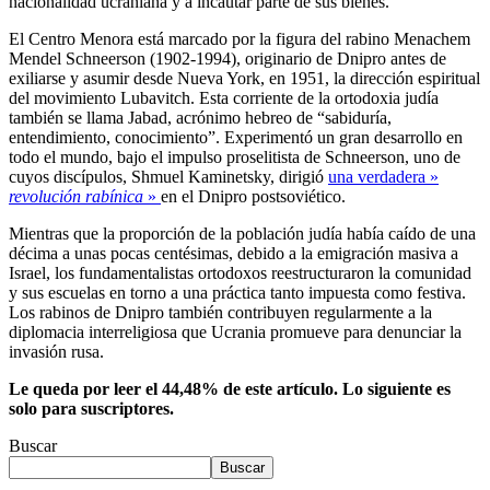
nacionalidad ucraniana y a incautar parte de sus bienes.
El Centro Menora está marcado por la figura del rabino Menachem
Mendel Schneerson (1902-1994), originario de Dnipro antes de
exiliarse y asumir desde Nueva York, en 1951, la dirección espiritual
del movimiento Lubavitch. Esta corriente de la ortodoxia judía
también se llama Jabad, acrónimo hebreo de “sabiduría,
entendimiento, conocimiento”. Experimentó un gran desarrollo en
todo el mundo, bajo el impulso proselitista de Schneerson, uno de
cuyos discípulos, Shmuel Kaminetsky, dirigió
una verdadera »
revolución rabínica
»
en el Dnipro postsoviético.
Mientras que la proporción de la población judía había caído de una
décima a unas pocas centésimas, debido a la emigración masiva a
Israel, los fundamentalistas ortodoxos reestructuraron la comunidad
y sus escuelas en torno a una práctica tanto impuesta como festiva.
Los rabinos de Dnipro también contribuyen regularmente a la
diplomacia interreligiosa que Ucrania promueve para denunciar la
invasión rusa.
Le queda por leer el 44,48% de este artículo. Lo siguiente es
solo para suscriptores.
Buscar
Buscar