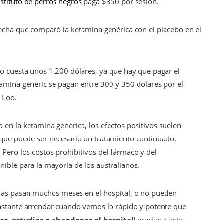
nstituto de perros negros
paga $350 por sesión.
echa que comparó la ketamina genérica con el placebo en el
to cuesta unos 1.200 dólares, ya que hay que pagar el
amina generic se pagan entre 300 y 350 dólares por el
r Loo.
en la ketamina genérica, los efectos positivos suelen
 que puede ser necesario un tratamiento continuado,
 Pero los costos prohibitivos del fármaco y del
ible para la mayoría de los australianos.
nas pasan muchos meses en el hospital, o no pueden
bastante arrendar cuando vemos lo rápido y potente que
ar, estudiar o abandonar el hospital
l gracias a este