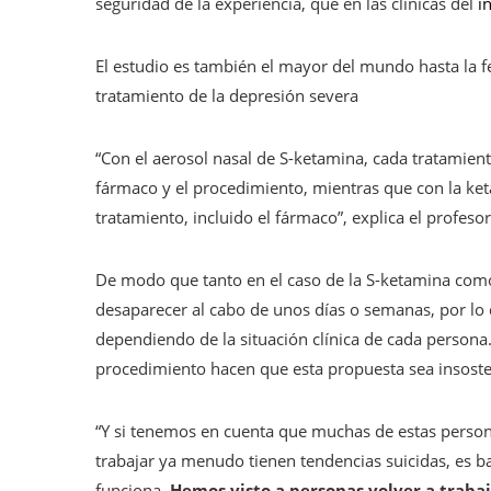
seguridad de la experiencia, que en las clínicas del
i
El estudio es también el mayor del mundo hasta la f
tratamiento de la depresión severa
“Con el aerosol nasal de S-ketamina, cada tratamien
fármaco y el procedimiento, mientras que con la ket
tratamiento, incluido el fármaco”, explica el profeso
De modo que tanto en el caso de la S-ketamina como 
desaparecer al cabo de unos días o semanas, por lo
dependiendo de la situación clínica de cada persona.
procedimiento hacen que esta propuesta sea insosten
“Y si tenemos en cuenta que muchas de estas perso
trabajar ya menudo tienen tendencias suicidas, es 
funciona.
Hemos visto a personas volver a trabaj