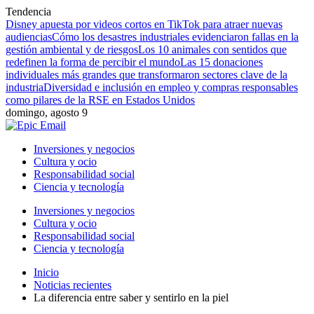
Tendencia
Disney apuesta por videos cortos en TikTok para atraer nuevas
audiencias
Cómo los desastres industriales evidenciaron fallas en la
gestión ambiental y de riesgos
Los 10 animales con sentidos que
redefinen la forma de percibir el mundo
Las 15 donaciones
individuales más grandes que transformaron sectores clave de la
industria
Diversidad e inclusión en empleo y compras responsables
como pilares de la RSE en Estados Unidos
domingo, agosto 9
Inversiones y negocios
Cultura y ocio
Responsabilidad social
Ciencia y tecnología
Inversiones y negocios
Cultura y ocio
Responsabilidad social
Ciencia y tecnología
Inicio
Noticias recientes
La diferencia entre saber y sentirlo en la piel