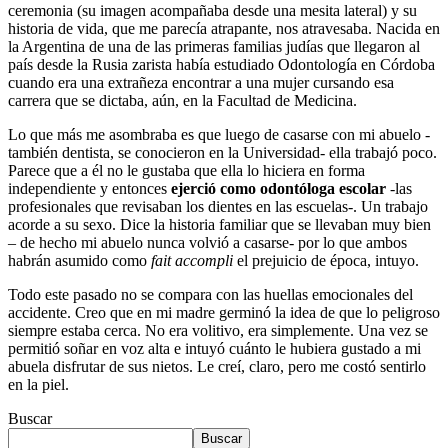
ceremonia (su imagen acompañaba desde una mesita lateral) y su
historia de vida, que me parecía atrapante, nos atravesaba. Nacida en
la Argentina de una de las primeras familias judías que llegaron al
país desde la Rusia zarista había estudiado Odontología en Córdoba
cuando era una extrañeza encontrar a una mujer cursando esa
carrera que se dictaba, aún, en la Facultad de Medicina.
Lo que más me asombraba es que luego de casarse con mi abuelo -
también dentista, se conocieron en la Universidad- ella trabajó poco.
Parece que a él no le gustaba que ella lo hiciera en forma
independiente y entonces
ejerció como odontóloga escolar
-las
profesionales que revisaban los dientes en las escuelas-. Un trabajo
acorde a su sexo. Dice la historia familiar que se llevaban muy bien
– de hecho mi abuelo nunca volvió a casarse- por lo que ambos
habrán asumido como
fait accompli
el prejuicio de época, intuyo.
Todo este pasado no se compara con las huellas emocionales del
accidente. Creo que en mi madre germinó la idea de que lo peligroso
siempre estaba cerca. No era volitivo, era simplemente. Una vez se
permitió soñar en voz alta e intuyó cuánto le hubiera gustado a mi
abuela disfrutar de sus nietos. Le creí, claro, pero me costó sentirlo
en la piel.
Buscar
Buscar