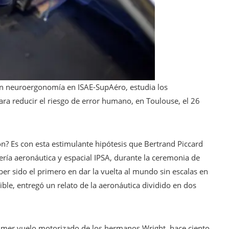
 en neuroergonomía en ISAE-SupAéro, estudia los
ra reducir el riesgo de error humano, en Toulouse, el 26
n? Es con esta estimulante hipótesis que Bertrand Piccard
iería aeronáutica y espacial IPSA, durante la ceremonia de
er sido el primero en dar la vuelta al mundo sin escalas en
ible, entregó un relato de la aeronáutica dividido en dos
imer vuelo motorizado de los hermanos Wright, hace ciento