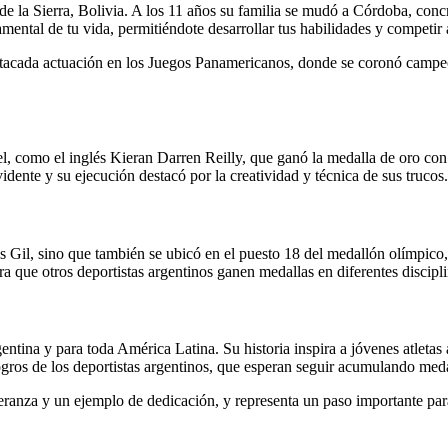
e la Sierra, Bolivia. A los 11 años su familia se mudó a Córdoba, conc
ntal de tu vida, permitiéndote desarrollar tus habilidades y competir a
stacada actuación en los Juegos Panamericanos, donde se coronó campeón
ivel, como el inglés Kieran Darren Reilly, que ganó la medalla de oro c
idente y su ejecución destacó por la creatividad y técnica de sus trucos.
es Gil, sino que también se ubicó en el puesto 18 del medallón olímpico
a que otros deportistas argentinos ganen medallas en diferentes discipli
entina y para toda América Latina. Su historia inspira a jóvenes atletas
gros de los deportistas argentinos, que esperan seguir acumulando meda
ranza y un ejemplo de dedicación, y representa un paso importante para 