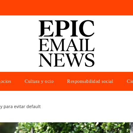
gocios
Cultura y ocio
Responsabilidad social
Cie
ey para evitar default