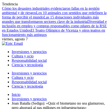
Tendencia
Cómo los desastres industriales evidenciaron fallas en la gestión
ambiental y de riesgos
Los 10 animales con sentidos que redefinen la
forma de percibir el mundo
Las 15 donaciones individuales más
grandes que transformaron sectores clave de la industria
Diversidad e
inclusión en empleo y compras responsables como pilares de la RSE
en Estados Unidos
El Teatro Olímpico de Vicenza y otros teatros en
funcionamiento más antiguos
viernes, agosto 7
Inversiones y negocios
Cultura y ocio
Responsabilidad social
Ciencia y tecnología
Inversiones y negocios
Cultura y ocio
Responsabilidad social
Ciencia y tecnología
Inicio
Inversiones y negocios
Joan Batalla (Sedigs): «Quiz el biometano no sea glamuroso,
pero ahorrará al pas millones en infraestructuras»