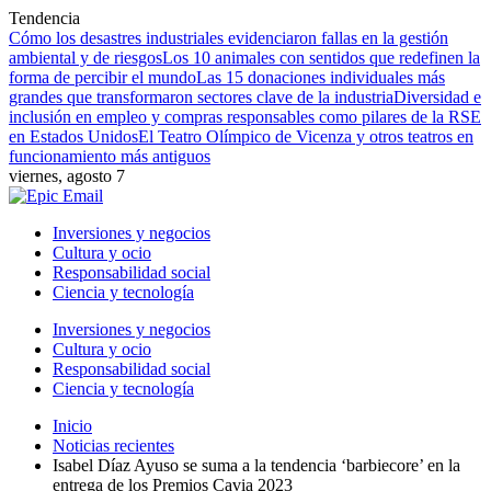
Tendencia
Cómo los desastres industriales evidenciaron fallas en la gestión
ambiental y de riesgos
Los 10 animales con sentidos que redefinen la
forma de percibir el mundo
Las 15 donaciones individuales más
grandes que transformaron sectores clave de la industria
Diversidad e
inclusión en empleo y compras responsables como pilares de la RSE
en Estados Unidos
El Teatro Olímpico de Vicenza y otros teatros en
funcionamiento más antiguos
viernes, agosto 7
Inversiones y negocios
Cultura y ocio
Responsabilidad social
Ciencia y tecnología
Inversiones y negocios
Cultura y ocio
Responsabilidad social
Ciencia y tecnología
Inicio
Noticias recientes
Isabel Díaz Ayuso se suma a la tendencia ‘barbiecore’ en la
entrega de los Premios Cavia 2023