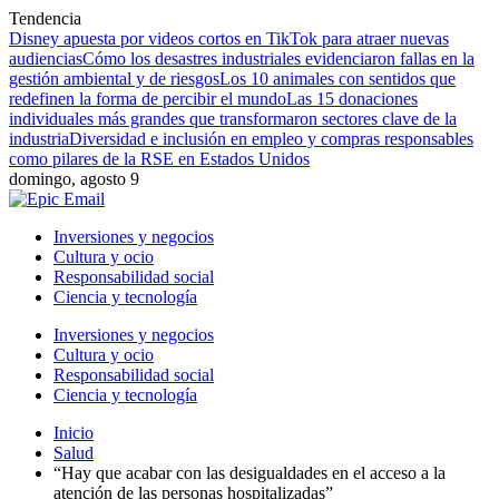
Tendencia
Disney apuesta por videos cortos en TikTok para atraer nuevas
audiencias
Cómo los desastres industriales evidenciaron fallas en la
gestión ambiental y de riesgos
Los 10 animales con sentidos que
redefinen la forma de percibir el mundo
Las 15 donaciones
individuales más grandes que transformaron sectores clave de la
industria
Diversidad e inclusión en empleo y compras responsables
como pilares de la RSE en Estados Unidos
domingo, agosto 9
Inversiones y negocios
Cultura y ocio
Responsabilidad social
Ciencia y tecnología
Inversiones y negocios
Cultura y ocio
Responsabilidad social
Ciencia y tecnología
Inicio
Salud
“Hay que acabar con las desigualdades en el acceso a la
atención de las personas hospitalizadas”