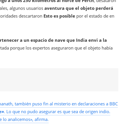
go a unos 250 kilómetros al norte de Perth
, desataron
iales, algunos usuarios
aventura que el objeto perderá
toridades descartaron
Esto es posible
por el estado de en
tenecer a un espacio de nave que India envi a la
tada porque los expertos aseguraron que el objeto había
omanath, también puso fin al misterio en declaraciones a BBC
e»
. Lo que no pudo asegurar es que sea de origen indio.
lo analicemos», afirma.