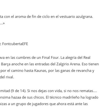
sta con el aroma de fin de ciclo en el vestuario azulgrana.
r…»
c Fontcuberta
EFE
va en las cumbres de un Final Four. La alegría del Real
arça anoche en las entradas del Zalgirio Arena. Eso tienen
, por el camino hasta Kaunas, por las ganas de revancha y
el rival.
 mitad (9 de 14). Si nos dejas con vida, si no nos rematas….
nsima hazaa de sus chicos. El técnico madrileño ha logrado
enizas a un grupo de jugadores que ahora está ante las