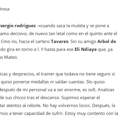
drosa
o
sergio rodriguez
-«cuando saca la muleta y se pone a
ramo decisivo, de nuevo tan letal como en el quinto ante el
. Cmo no, hacia el cartero
Tavares
: Sin su amigo
Arbol de
o gira en torno a l. Y hasta para ese
Eli Ndiaye
que, ya
hus Mateo.
icas y desprecios, el trainer que todava no tiene seguro si
 quiso ponerse medallas ni saldar cuentas. Slo quiso
espués de mi personal va a ser enorme, es solt. Analizas
a de sus chicos tras el descanso. Supimos esperar el
r atentos al rebote. No hay volvernos locos. Después, la
mos a tener capacidad de sufrir. Estoy muy contento con la