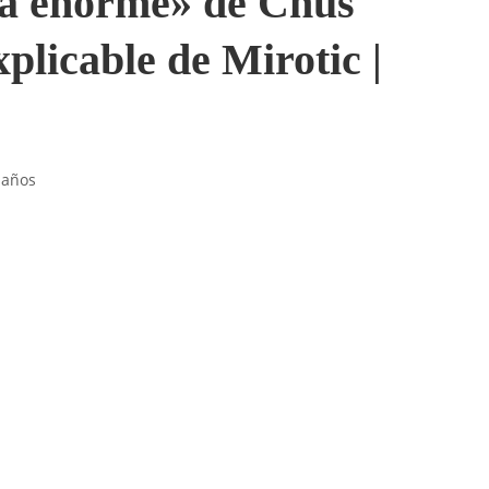
za enorme» de Chus
plicable de Mirotic |
 años