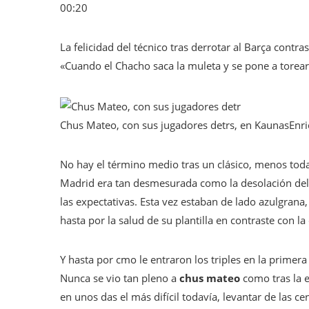
00:20
La felicidad del técnico tras derrotar al Barça contra
«Cuando el Chacho saca la muleta y se pone a torea
Chus Mateo, con sus jugadores detrs, en Kaunas
Enri
No hay el término medio tras un clásico, menos toda
Madrid era tan desmesurada como la desolación del B
las expectativas. Esta vez estaban de lado azulgrana
hasta por la salud de su plantilla en contraste con la d
Y hasta por cmo le entraron los triples en la primera
Nunca se vio tan pleno a
chus mateo
como tras la e
en unos das el más difícil todavía, levantar de las c