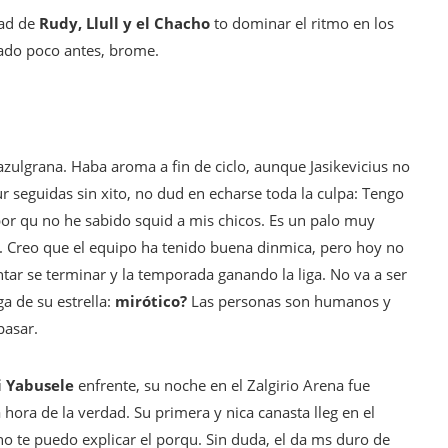
dad de
Rudy, Llull y el Chacho
to dominar el ritmo en los
ado poco antes, brome.
azulgrana. Haba aroma a fin de ciclo, aunque Jasikevicius no
our seguidas sin xito, no dud en echarse toda la culpa: Tengo
r qu no he sabido squid a mis chicos. Es un palo muy
. Creo que el equipo ha tenido buena dinmica, pero hoy no
tar se terminar y la temporada ganando la liga. No va a ser
ga de su estrella:
mirótico?
Las personas son humanos y
pasar.
i Yabusele
enfrente, su noche en el Zalgirio Arena fue
 la hora de la verdad. Su primera y nica canasta lleg en el
 no te puedo explicar el porqu. Sin duda, el da ms duro de