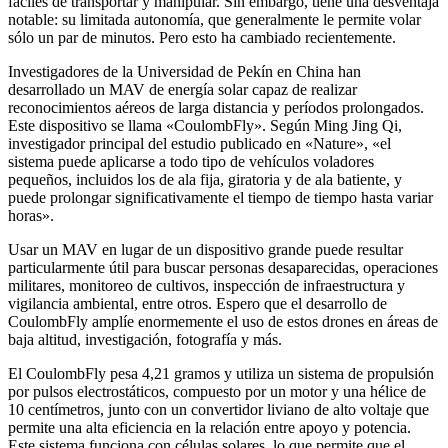
fáciles de transportar y manipular. Sin embargo, tiene una desventaja
notable: su limitada autonomía, que generalmente le permite volar
sólo un par de minutos. Pero esto ha cambiado recientemente.
Investigadores de la Universidad de Pekín en China han
desarrollado un MAV de energía solar capaz de realizar
reconocimientos aéreos de larga distancia y períodos prolongados.
Este dispositivo se llama «CoulombFly». Según Ming Jing Qi,
investigador principal del estudio publicado en «Nature», «el
sistema puede aplicarse a todo tipo de vehículos voladores
pequeños, incluidos los de ala fija, giratoria y de ala batiente, y
puede prolongar significativamente el tiempo de tiempo hasta variar
horas».
Usar un MAV en lugar de un dispositivo grande puede resultar
particularmente útil para buscar personas desaparecidas, operaciones
militares, monitoreo de cultivos, inspección de infraestructura y
vigilancia ambiental, entre otros. Espero que el desarrollo de
CoulombFly amplíe enormemente el uso de estos drones en áreas de
baja altitud, investigación, fotografía y más.
El CoulombFly pesa 4,21 gramos y utiliza un sistema de propulsión
por pulsos electrostáticos, compuesto por un motor y una hélice de
10 centímetros, junto con un convertidor liviano de alto voltaje que
permite una alta eficiencia en la relación entre apoyo y potencia.
Este sistema funciona con células solares, lo que permite que el