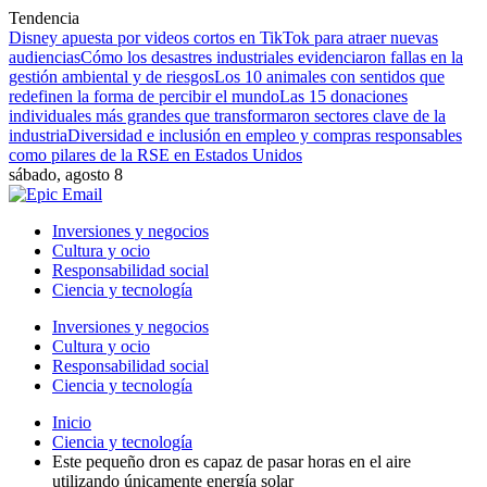
Tendencia
Disney apuesta por videos cortos en TikTok para atraer nuevas
audiencias
Cómo los desastres industriales evidenciaron fallas en la
gestión ambiental y de riesgos
Los 10 animales con sentidos que
redefinen la forma de percibir el mundo
Las 15 donaciones
individuales más grandes que transformaron sectores clave de la
industria
Diversidad e inclusión en empleo y compras responsables
como pilares de la RSE en Estados Unidos
sábado, agosto 8
Inversiones y negocios
Cultura y ocio
Responsabilidad social
Ciencia y tecnología
Inversiones y negocios
Cultura y ocio
Responsabilidad social
Ciencia y tecnología
Inicio
Ciencia y tecnología
Este pequeño dron es capaz de pasar horas en el aire
utilizando únicamente energía solar