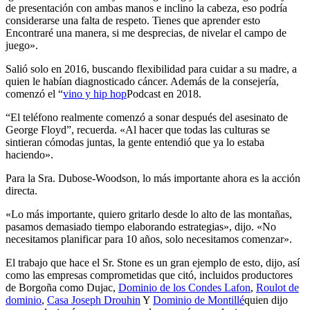
de presentación con ambas manos e inclino la cabeza, eso podría
considerarse una falta de respeto. Tienes que aprender esto
Encontraré una manera, si me desprecias, de nivelar el campo de
juego».
Salió solo en 2016, buscando flexibilidad para cuidar a su madre, a
quien le habían diagnosticado cáncer. Además de la consejería,
comenzó el “
vino y hip hop
Podcast en 2018.
“El teléfono realmente comenzó a sonar después del asesinato de
George Floyd”, recuerda. «Al hacer que todas las culturas se
sintieran cómodas juntas, la gente entendió que ya lo estaba
haciendo».
Para la Sra. Dubose-Woodson, lo más importante ahora es la acción
directa.
«Lo más importante, quiero gritarlo desde lo alto de las montañas,
pasamos demasiado tiempo elaborando estrategias», dijo. «No
necesitamos planificar para 10 años, solo necesitamos comenzar».
El trabajo que hace el Sr. Stone es un gran ejemplo de esto, dijo, así
como las empresas comprometidas que citó, incluidos productores
de Borgoña como Dujac,
Dominio de los Condes Lafon
,
Roulot de
dominio
,
Casa Joseph Drouhin
Y
Dominio de Montillé
quien dijo