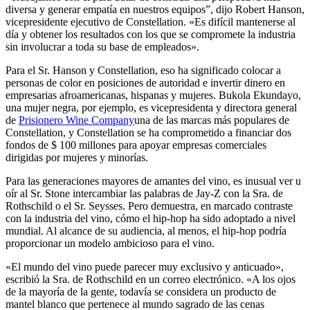
diversa y generar empatía en nuestros equipos”, dijo Robert Hanson,
vicepresidente ejecutivo de Constellation. «Es difícil mantenerse al
día y obtener los resultados con los que se compromete la industria
sin involucrar a toda su base de empleados».
Para el Sr. Hanson y Constellation, eso ha significado colocar a
personas de color en posiciones de autoridad e invertir dinero en
empresarias afroamericanas, hispanas y mujeres. Bukola Ekundayo,
una mujer negra, por ejemplo, es vicepresidenta y directora general
de
Prisionero Wine Company
una de las marcas más populares de
Constellation, y Constellation se ha comprometido a financiar dos
fondos de $ 100 millones para apoyar empresas comerciales
dirigidas por mujeres y minorías.
Para las generaciones mayores de amantes del vino, es inusual ver u
oír al Sr. Stone intercambiar las palabras de Jay-Z con la Sra. de
Rothschild o el Sr. Seysses. Pero demuestra, en marcado contraste
con la industria del vino, cómo el hip-hop ha sido adoptado a nivel
mundial. Al alcance de su audiencia, al menos, el hip-hop podría
proporcionar un modelo ambicioso para el vino.
«El mundo del vino puede parecer muy exclusivo y anticuado»,
escribió la Sra. de Rothschild en un correo electrónico. «A los ojos
de la mayoría de la gente, todavía se considera un producto de
mantel blanco que pertenece al mundo sagrado de las cenas