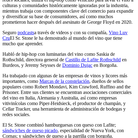
culturas y comunidades históricamente ignoradas por la industria,
mientras trabaja con componentes clave del comercio para expandir
y diversificar su base de consumidores, así como muchos
prometieron hacer después del asesinato de George Floyd en 2020.
Seguro
podcasts
a través de videos y con su compañía,
Vino Luv
Cru
El Sr. Stone le ha demostrado al mundo del vino que tiene
mucho que aprender.
Habló de hip-hop con luminarias del vino como Saskia de
Rothschild, directora general de
Castillo de Lafite Rothschild
en
Burdeos, y Jeremy Seysses de
Dominio Dujac
en Borgoña.
Ha trabajado con algunas de las empresas de vinos y licores más
importantes, como
Marcas de la constelación
, dueños de sellos
populares como Robert Mondavi, Kim Crawford, Ruffino and the
Prisoner. Entre sus clientes se encuentran asociaciones comerciales
del vino en Italia, Alemania y Australia, así como empresas
vitivinícolas como Piper-Heidsieck, el productor de champán, y
Cellar Tracker, una herramienta de administración de bodegas y
redes sociales.
El Sr. Stone combinó hamburguesas con queso con Lafite;
sándwiches de queso picado
, especialidad de Nueva York, con
Cornas; y sándwiches de queso a la parrilla con borgoña.