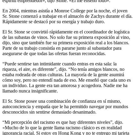
espíritu emprendedor», dijo Stone. «Él me enseñó todo».
En 2004, mientras asistía a Monroe College por la noche, el joven
Sr. Stone comenzó a trabajar en el almacén de Zachys durante el día.
Rápidamente se destacó por su energía y trabajo duro.
El Sr. Stone se convirtió rápidamente en el coordinador de logística
de las subastas de vinos. No solo fue su primera exposición al vino,
dijo, sino que también fue su primera exposición real a los blancos.
Parte de su trabajo consistía en pararse junto al subastador para
asegurarse de que todas las ofertas fueran reconocidas.
“Puede sentirse tan intimidante cuando entras en esta sala: la
riqueza, el aire, es diferente”, dijo. “No tenía amigos blancos, no
estaba rodeada de otras culturas. La mayoría de la gente asumirá
cómo soy, pero no entendí nada de eso. Me enseñó que cada uno es
un individuo. La gente era tan amorosa y acogedora. Nadie me ha
llamado nunca insignificante.
El Sr. Stone posee una combinación de confianza en sí mismo,
autoconciencia y empatía que le ha permitido navegar por mundos
desconocidos sin sentirse demasiado desanimado.
“Mi percepción del racismo es que hay diferentes niveles”, dijo.
«Mucho de lo que la gente llama racismo clásico es en realidad
ignorancia racial. Si estoy en Hong Kong y no te entrego mi tarjeta