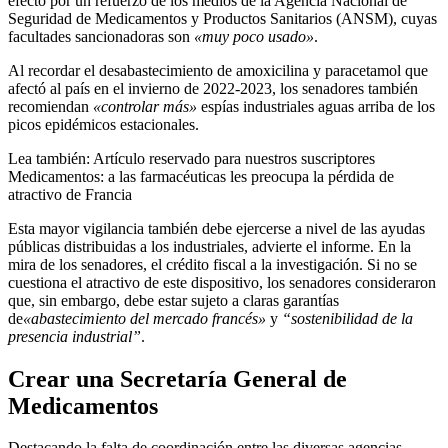
efecto por un refuerzo de los medios de la Agencia Nacional de
Seguridad de Medicamentos y Productos Sanitarios (ANSM), cuyas
facultades sancionadoras son
«muy poco usado»
.
Al recordar el desabastecimiento de amoxicilina y paracetamol que
afectó al país en el invierno de 2022-2023, los senadores también
recomiendan
«controlar más»
espías industriales aguas arriba de los
picos epidémicos estacionales.
Lea también:
Artículo reservado para nuestros suscriptores
Medicamentos: a las farmacéuticas les preocupa la pérdida de
atractivo de Francia
Esta mayor vigilancia también debe ejercerse a nivel de las ayudas
públicas distribuidas a los industriales, advierte el informe. En la
mira de los senadores, el crédito fiscal a la investigación. Si no se
cuestiona el atractivo de este dispositivo, los senadores consideraron
que, sin embargo, debe estar sujeto a claras garantías
de
«abastecimiento del mercado francés»
y
“sostenibilidad de la
presencia industrial”
.
Crear una Secretaría General de
Medicamentos
Destacando la falta de coordinación entre las diversas agencias