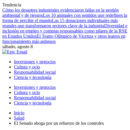
Tendencia
Cómo los desastres industriales evidenciaron fallas en la gestión
ambiental y de riesgos
Los 10 animales con sentidos que redefinen la
forma de percibir el mundo
Las 15 donaciones individuales más
grandes que transformaron sectores clave de la industria
Diversidad e
inclusión en empleo y compras responsables como pilares de la RSE
en Estados Unidos
El Teatro Olímpico de Vicenza y otros teatros en
funcionamiento más antiguos
sábado, agosto 8
Inversiones y negocios
Cultura y ocio
Responsabilidad social
Ciencia y tecnología
Inversiones y negocios
Cultura y ocio
Responsabilidad social
Ciencia y tecnología
Inicio
Salud
El Senado aboga por un refuerzo de los controles