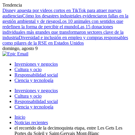
Tendencia
Disney apuesta por videos cortos en TikTok para atraer nuevas
audiencias
Cómo los desastres industriales evidenciaron fallas en la
gestión ambiental y de riesgos
Los 10 animales con sentidos que
redefinen la forma de percibir el mundo
Las 15 donaciones
individuales más grandes que transformaron sectores clave de la
industria
Diversidad e inclusión en empleo y compras responsables
como pilares de la RSE en Estados Unidos
domingo, agosto 9
Inversiones y negocios
Cultura y ocio
Responsabilidad social
Ciencia y tecnología
Inversiones y negocios
Cultura y ocio
Responsabilidad social
Ciencia y tecnología
Inicio
Noticias recientes
el recorrido de la decimoquinta etapa, entre Les Gets Les
Portes du Soleil y Saint-Gervais Mont-Blanc