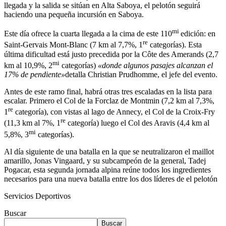
llegada y la salida se sitúan en Alta Saboya, el pelotón seguirá
haciendo una pequeña incursión en Saboya.
mi
Este día ofrece la cuarta llegada a la cima de este 110
edición: en
re
Saint-Gervais Mont-Blanc (7 km al 7,7%, 1
categorías). Esta
última dificultad está justo precedida por la Côte des Amerands (2,7
mi
km al 10,9%, 2
categorías)
«donde algunos pasajes alcanzan el
17% de pendiente»
detalla Christian Prudhomme, el jefe del evento.
Antes de este ramo final, habrá otras tres escaladas en la lista para
escalar. Primero el Col de la Forclaz de Montmin (7,2 km al 7,3%,
re
1
categoría), con vistas al lago de Annecy, el Col de la Croix-Fry
re
(11,3 km al 7%, 1
categoría) luego el Col des Aravis (4,4 km al
mi
5,8%, 3
categorías).
Al día siguiente de una batalla en la que se neutralizaron el maillot
amarillo, Jonas Vingaard, y su subcampeón de la general, Tadej
Pogacar, esta segunda jornada alpina reúne todos los ingredientes
necesarios para una nueva batalla entre los dos líderes de el pelotón
Servicios Deportivos
Buscar
Buscar