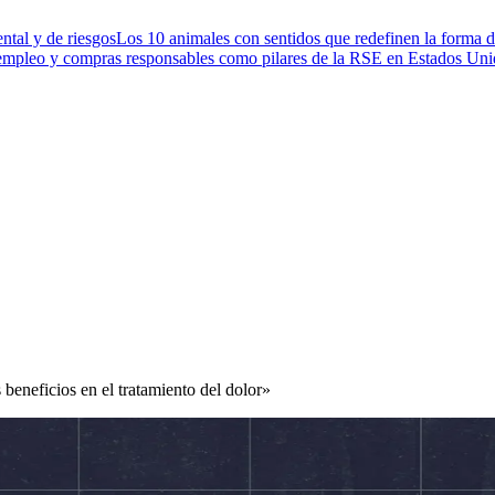
ntal y de riesgos
Los 10 animales con sentidos que redefinen la forma d
 empleo y compras responsables como pilares de la RSE en Estados Un
 beneficios en el tratamiento del dolor»