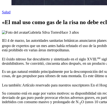
Salud
«El mal uso como gas de la risa no debe ecl
Gabriela Silva Torres
Hace 3 años
I
El 4 de marzo, las autoridades sanitarias británicas anunciaron planes
grupo de expertos que un mes antes había refutado el uso de la prohib
está prohibido en varias áreas metropolitanas.
mi
El óxido nitroso fue descubierto y sintetizado en el siglo XVIII.
sig
desinhibidores. Se convirtió, cincuenta años después, en un producto a
Es un gas natural emitido principalmente por la descomposición del sue
cosas, de gas propulsor para sifones de nata montada. Es este último u
Lea también:
Artículo reservado para nuestros suscriptores
En el Hospi
Su consumo está en auge por varios motivos: su disponibilidad sin rec
desviado de gas puro puede provocar efectos adversos graves, en parti
indebidos con consumo masivo y prolongado de N.
O (unos 10 cartu
2