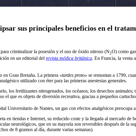
ipsar sus principales beneficios en el tratam
 para criminalizar la posesión y el uso de óxido nitroso (N
O) como gas 
2
ición en un editorial del
revista médica británica
. En Francia, la venta
lo en Gran Bretaña. La primera
«tardes proto»
se remontan a 1799, cuand
nalgésico utilizado con éter para las primeras anestesias generales.
lo, los fertilizantes nitrogenados, los océanos, los desechos animales; 
so el que es objeto de diversión recreativa, gracias a pequeños cartuch
tal Universitario de Nantes, un gas con efectos analgésicos preocupa a
eta en tiendas e Internet, su reducido coste y la llegada al mercado de
cular neurológicos, que en su mayoría son reversibles después de la su
chos de 8 gramos al día, durante varias semanas).