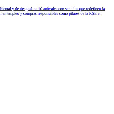
biental y de riesgos
Los 10 animales con sentidos que redefinen la
ón en empleo y compras responsables como pilares de la RSE en