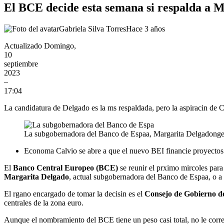
El BCE decide esta semana si respalda a M
Gabriela Silva Torres
Hace 3 años
Actualizado
Domingo,
10
septiembre
2023
–
17:04
La candidatura de Delgado es la ms respaldada, pero la aspiracin de C
La subgobernadora del Banco de Espaa, Margarita Delgado
nge
Economa
Calvio se abre a que el nuevo BEI financie proyectos
El
Banco Central Europeo (BCE)
se reunir el prximo mircoles para
Margarita Delgado
, actual subgobernadora del Banco de Espaa, o a
El rgano encargado de tomar la decisin es el
Consejo de Gobierno 
centrales de la zona euro.
Aunque el nombramiento del BCE tiene un peso casi total, no le corre