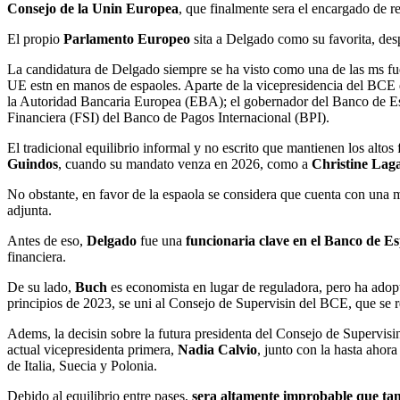
Consejo de la Unin Europea
, que finalmente sera el encargado de re
El propio
Parlamento Europeo
sita a Delgado como su favorita, desp
La candidatura de Delgado siempre se ha visto como una de las ms fuer
UE estn en manos de espaoles. Aparte de la vicepresidencia del BC
la Autoridad Bancaria Europea (EBA); el gobernador del Banco de 
Financiera (FSI) del Banco de Pagos Internacional (BPI).
El tradicional equilibrio informal y no escrito que mantienen los alto
Guindos
, cuando su mandato venza en 2026, como a
Christine Lag
No obstante, en favor de la espaola se considera que cuenta con una 
adjunta.
Antes de eso,
Delgado
fue una
funcionaria clave en el Banco de Es
financiera.
De su lado,
Buch
es economista en lugar de reguladora, pero ha adopt
principios de 2023, se uni al Consejo de Supervisin del BCE, que se ren
Adems, la decisin sobre la futura presidenta del Consejo de Supervi
actual vicepresidenta primera,
Nadia Calvio
, junto con la hasta ahor
de Italia, Suecia y Polonia.
Debido al equilibrio entre pases,
sera altamente improbable que ta