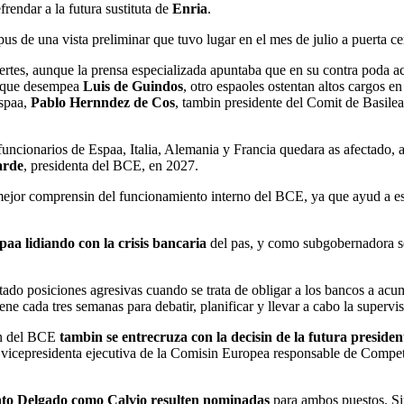
frendar a la futura sustituta de
Enria
.
us de una vista preliminar que tuvo lugar en el mes de julio a puerta c
tes, aunque la prensa especializada apuntaba que en su contra poda aca
E que desempea
Luis de Guindos
, otro espaoles ostentan altos cargos e
Espaa,
Pablo Hernndez de Cos
, tambin presidente del Comit de Basile
s funcionarios de Espaa, Italia, Alemania y Francia quedara as afectado,
arde
, presidenta del BCE, en 2027.
mejor comprensin del funcionamiento interno del BCE, ya que ayud a es
paa lidiando con la crisis bancaria
del pas, y como subgobernadora se
ado posiciones agresivas cuando se trata de obligar a los bancos a acum
e cada tres semanas para debatir, planificar y llevar a cabo la supervis
sin del BCE
tambin se entrecruza con la decisin de la futura presid
a vicepresidenta ejecutiva de la Comisin Europea responsable de Compet
nto Delgado como Calvio resulten nominadas
para ambos puestos. Sin