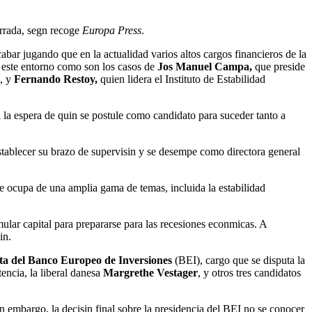
errada, segn recoge
Europa Press
.
bar jugando que en la actualidad varios altos cargos financieros de la
n este entorno como son los casos de
Jos Manuel Campa,
que preside
a, y
Fernando Restoy,
quien lidera el Instituto de Estabilidad
 a la espera de quin se postule como candidato para suceder tanto a
tablecer su brazo de supervisin y se desempe como directora general
 ocupa de una amplia gama de temas, incluida la estabilidad
ular capital para prepararse para las recesiones econmicas. A
in.
enta del Banco Europeo de Inversiones
(BEI), cargo que se disputa la
encia, la liberal danesa
Margrethe Vestager
, y otros tres candidatos
 embargo, la decisin final sobre la presidencia del BEI no se conocer