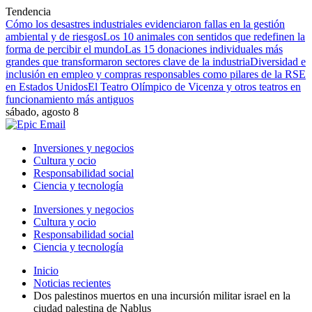
Tendencia
Cómo los desastres industriales evidenciaron fallas en la gestión
ambiental y de riesgos
Los 10 animales con sentidos que redefinen la
forma de percibir el mundo
Las 15 donaciones individuales más
grandes que transformaron sectores clave de la industria
Diversidad e
inclusión en empleo y compras responsables como pilares de la RSE
en Estados Unidos
El Teatro Olímpico de Vicenza y otros teatros en
funcionamiento más antiguos
sábado, agosto 8
Inversiones y negocios
Cultura y ocio
Responsabilidad social
Ciencia y tecnología
Inversiones y negocios
Cultura y ocio
Responsabilidad social
Ciencia y tecnología
Inicio
Noticias recientes
Dos palestinos muertos en una incursión militar israel en la
ciudad palestina de Nablus