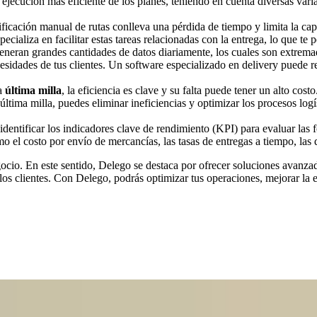
ejecución más eficiente de los planes, teniendo en cuenta diversas var
anificación manual de rutas conlleva una pérdida de tiempo y limita la c
pecializa en facilitar estas tareas relacionadas con la entrega, lo que te
eneran grandes cantidades de datos diariamente, los cuales son extrema
ecesidades de tus clientes. Un software especializado en delivery puede r
la
última milla
, la eficiencia es clave y su falta puede tener un alto co
tima milla, puedes eliminar ineficiencias y optimizar los procesos logí
identificar los indicadores clave de rendimiento (KPI) para evaluar las fo
el costo por envío de mercancías, las tasas de entregas a tiempo, las di
cio. En este sentido, Delego se destaca por ofrecer soluciones avanzada
 los clientes. Con Delego, podrás optimizar tus operaciones, mejorar la 