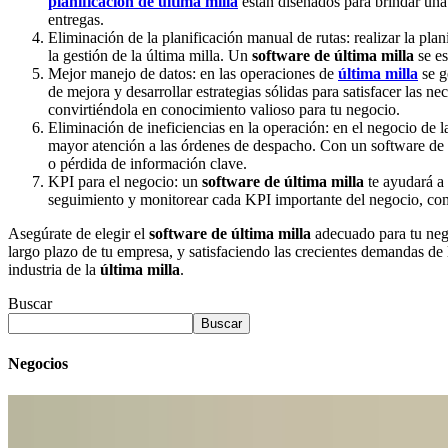
planificación de última milla
están diseñados para brindar una 
entregas.
Eliminación de la planificación manual de rutas: realizar la pl
la gestión de la última milla. Un
software de última milla
se es
Mejor manejo de datos: en las operaciones de
última milla
se g
de mejora y desarrollar estrategias sólidas para satisfacer las n
convirtiéndola en conocimiento valioso para tu negocio.
Eliminación de ineficiencias en la operación: en el negocio de 
mayor atención a las órdenes de despacho. Con un software de úl
o pérdida de información clave.
KPI para el negocio: un
software de última milla
te ayudará a 
seguimiento y monitorear cada KPI importante del negocio, como 
Asegúrate de elegir el
software de última milla
adecuado para tu nego
largo plazo de tu empresa, y satisfaciendo las crecientes demandas de
industria de la
última milla
.
Buscar
Buscar
Negocios