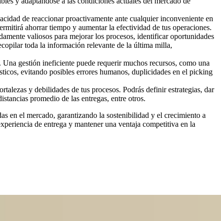
iables y adaptándose a las condiciones actuales del mercado de
apacidad de reaccionar proactivamente ante cualquier inconveniente en
 permitirá ahorrar tiempo y aumentar la efectividad de tus operaciones.
damente valiosos para mejorar los procesos, identificar oportunidades
ecopilar toda la información relevante de la última milla,
sto. Una gestión ineficiente puede requerir muchos recursos, como una
sticos, evitando posibles errores humanos, duplicidades en el picking
rtalezas y debilidades de tus procesos. Podrás definir estrategias, dar
stancias promedio de las entregas, entre otros.
s en el mercado, garantizando la sostenibilidad y el crecimiento a
experiencia de entrega y mantener una ventaja competitiva en la