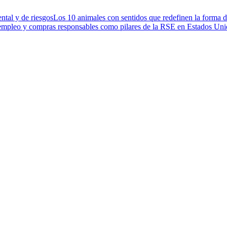
ntal y de riesgos
Los 10 animales con sentidos que redefinen la forma d
 empleo y compras responsables como pilares de la RSE en Estados Un