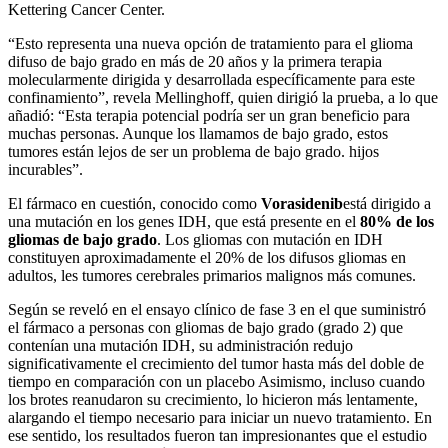
Kettering Cancer Center.
“Esto representa una nueva opción de tratamiento para el glioma
difuso de bajo grado en más de 20 años y la primera terapia
molecularmente dirigida y desarrollada específicamente para este
confinamiento”, revela Mellinghoff, quien dirigió la prueba, a lo que
añadió: “Esta terapia potencial podría ser un gran beneficio para
muchas personas. Aunque los llamamos de bajo grado, estos
tumores están lejos de ser un problema de bajo grado. hijos
incurables”.
El fármaco en cuestión, conocido como
Vorasidenib
está dirigido a
una mutación en los genes IDH, que está presente en el
80% de los
gliomas de bajo grado
. Los gliomas con mutación en IDH
constituyen aproximadamente el 20% de los difusos gliomas en
adultos, les tumores cerebrales primarios malignos más comunes.
Según se reveló en el ensayo clínico de fase 3 en el que suministró
el fármaco a personas con gliomas de bajo grado (grado 2) que
contenían una mutación IDH, su administración redujo
significativamente el crecimiento del tumor hasta más del doble de
tiempo en comparación con un placebo Asimismo, incluso cuando
los brotes reanudaron su crecimiento, lo hicieron más lentamente,
alargando el tiempo necesario para iniciar un nuevo tratamiento. En
ese sentido, los resultados fueron tan impresionantes que el estudio