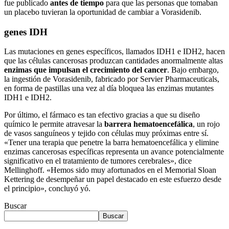
fue publicado
antes de tiempo
para que las personas que tomaban
un placebo tuvieran la oportunidad de cambiar a Vorasidenib.
genes IDH
Las mutaciones en genes específicos, llamados IDH1 e IDH2, hacen
que las células cancerosas produzcan cantidades anormalmente altas
enzimas que impulsan el crecimiento del cancer
. Bajo embargo,
la ingestión de Vorasidenib, fabricado por Servier Pharmaceuticals,
en forma de pastillas una vez al día bloquea las enzimas mutantes
IDH1 e IDH2.
Por último, el fármaco es tan efectivo gracias a que su diseño
químico le permite atravesar la
barrera hematoencefálica
, un rojo
de vasos sanguíneos y tejido con células muy próximas entre sí.
«Tener una terapia que penetre la barra hematoencefálica y elimine
enzimas cancerosas específicas representa un avance potencialmente
significativo en el tratamiento de tumores cerebrales», dice
Mellinghoff. «Hemos sido muy afortunados en el Memorial Sloan
Kettering de desempeñar un papel destacado en este esfuerzo desde
el principio», concluyó yó.
Buscar
Buscar