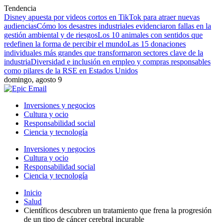
Tendencia
Disney apuesta por videos cortos en TikTok para atraer nuevas
audiencias
Cómo los desastres industriales evidenciaron fallas en la
gestión ambiental y de riesgos
Los 10 animales con sentidos que
redefinen la forma de percibir el mundo
Las 15 donaciones
individuales más grandes que transformaron sectores clave de la
industria
Diversidad e inclusión en empleo y compras responsables
como pilares de la RSE en Estados Unidos
domingo, agosto 9
Inversiones y negocios
Cultura y ocio
Responsabilidad social
Ciencia y tecnología
Inversiones y negocios
Cultura y ocio
Responsabilidad social
Ciencia y tecnología
Inicio
Salud
Científicos descubren un tratamiento que frena la progresión
de un tipo de cáncer cerebral incurable