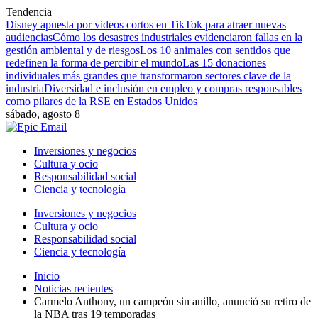
Tendencia
Disney apuesta por videos cortos en TikTok para atraer nuevas
audiencias
Cómo los desastres industriales evidenciaron fallas en la
gestión ambiental y de riesgos
Los 10 animales con sentidos que
redefinen la forma de percibir el mundo
Las 15 donaciones
individuales más grandes que transformaron sectores clave de la
industria
Diversidad e inclusión en empleo y compras responsables
como pilares de la RSE en Estados Unidos
sábado, agosto 8
Inversiones y negocios
Cultura y ocio
Responsabilidad social
Ciencia y tecnología
Inversiones y negocios
Cultura y ocio
Responsabilidad social
Ciencia y tecnología
Inicio
Noticias recientes
Carmelo Anthony, un campeón sin anillo, anunció su retiro de
la NBA tras 19 temporadas