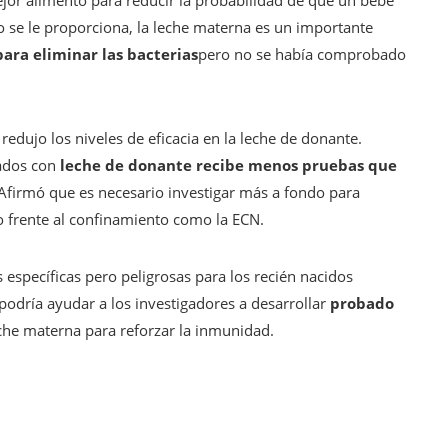
ejor alimento para reducir la probabilidad de que un bebé
no se le proporciona, la leche materna es un importante
 para eliminar las bacterias
pero no se había comprobado
edujo los niveles de eficacia en la leche de donante.
tados con
leche de donante recibe menos pruebas que
Afirmó que es necesario investigar más a fondo para
 frente al confinamiento como la ECN.
 específicas pero peligrosas para los recién nacidos
podría ayudar a los investigadores a desarrollar
probado
eche materna para reforzar la inmunidad.