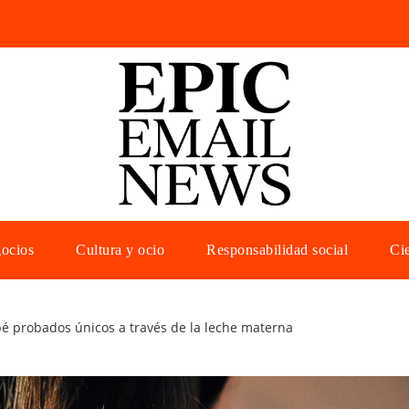
gocios
Cultura y ocio
Responsabilidad social
Cie
é probados únicos a través de la leche materna