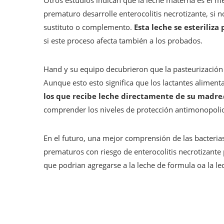
Otros estudios indican que la leche materna es el m
prematuro desarrolle enterocolitis necrotizante, si 
sustituto o complemento.
Esta leche se esteriliza
si este proceso afecta también a los probados.
Hand y su equipo decubrieron que la pasteurización r
Aunque esto esto significa que los lactantes alimen
los que recibe leche directamente de su madre
comprender los niveles de protección antimonopolio
En el futuro, una mejor comprensión de las bacterias
prematuros con riesgo de enterocolitis necrotizante 
que podrian agregarse a la leche de formula oa la l