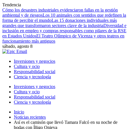
Tendencia
Cómo los desastres industriales evidenciaron fallas en la gestión
ambiental y de riesgos
Los 10 animales con sentidos que redefinen la
forma de percibir el mundo
Las 15 donaciones individuales más
grandes que transformaron sectores clave de la industria
Diversidad e
inclusión en empleo y compras responsables como pilares de la RSE
en Estados Unidos
El Teatro Olímpico de Vicenza y otros teatros en
funcionamiento más antiguos
sábado, agosto 8
Inversiones y negocios
Cultura y ocio
Responsabilidad social
Ciencia y tecnología
Inversiones y negocios
Cultura y ocio
Responsabilidad social
Ciencia y tecnología
Inicio
Noticias recientes
Así es el camisón que llevó Tamara Falcó en su noche de
bodas con Íñigo Onieva