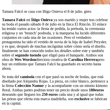
Tamara Falcó se casa con Iñigo Onieva el 8 de julio.
gtres
Tamara Falcó
mi
Íñigo Onieva
ya son marido y mujer tras celebrar
su boda el pasado sábado 8 de julio en la finca El Rincón. El enlace
ha tenido varios actos: la fiesta de pedida, la preboda, la ceremonia
religiosa y un ‘brunch’ posboda, y la marquesa ha lucido diferentes
conjuntos en cada una de las ocasiones. Pero el verdadero
protagonista ha sido el vestido de novia de la hija de Isabel Preysler,
y es que, después de muchas incógnitas sobre cómo sería el diseño,
finalmente se han conocido todos los detalles sobre este y también
sobre el
segundo tuendo
que eligió para el banquete. Ambos son
obra de
Wes Wordon
directora creativa de
Carolina Herrera
pero
hay un estilismo que Tamara Falcó ha guardado en secreto hasta
ahora.
Se trata del
camisola
con el que pasó su noche de bodas, que está
diseñado por Alejandra Rojas. La pieza, en color blanco, pertenece a
la firma
Colección Namur
y la acompañante con un mismo kimono
floral. Ambas partes podrian tener un precio desde unos
180euros
deseando que lleguen los
250 euros
cada una y al igual que todas
las prieas que oferta esta marca madrileña, son
exclusivo
se fabrican
en la capital.