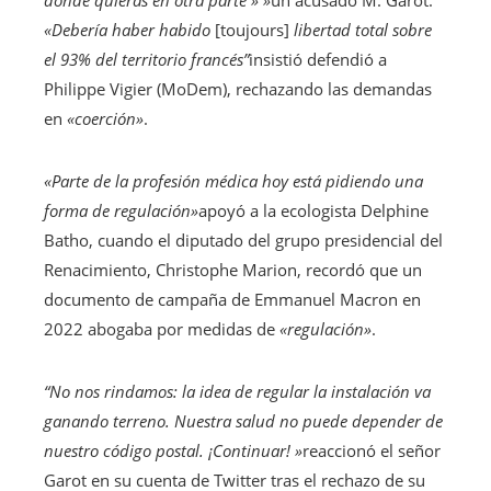
donde quieras en otra parte » »
un acusado M. Garot.
«Debería haber habido
[toujours]
libertad total sobre
el 93% del territorio francés”
insistió defendió a
Philippe Vigier (MoDem), rechazando las demandas
en
«coerción»
.
«Parte de la profesión médica hoy está pidiendo una
forma de regulación»
apoyó a la ecologista Delphine
Batho, cuando el diputado del grupo presidencial del
Renacimiento, Christophe Marion, recordó que un
documento de campaña de Emmanuel Macron en
2022 abogaba por medidas de
«regulación»
.
“No nos rindamos: la idea de regular la instalación va
ganando terreno. Nuestra salud no puede depender de
nuestro código postal. ¡Continuar! »
reaccionó el señor
Garot en su cuenta de Twitter tras el rechazo de su