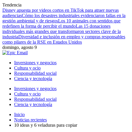
Tendencia
Disney apuesta por videos cortos en TikTok para atraer nuevas
audiencias
Cómo los desastres industriales evidenciaron fallas en la
gestión ambiental y de riesgos
Los 10 animales con sentidos que
redefinen la forma de percibir el mundo
Las 15 donaciones
individuales más grandes que transformaron sectores clave de la
industria
Diversidad e inclusión en empleo y compras responsables
como pilares de la RSE en Estados Unidos
domingo, agosto 9
Inversiones y negocios
Cultura y ocio
Responsabilidad social
Ciencia y tecnología
Inversiones y negocios
Cultura y ocio
Responsabilidad social
Ciencia y tecnología
Inicio
Noticias recientes
10 ideas y 6 veladuras para copiar